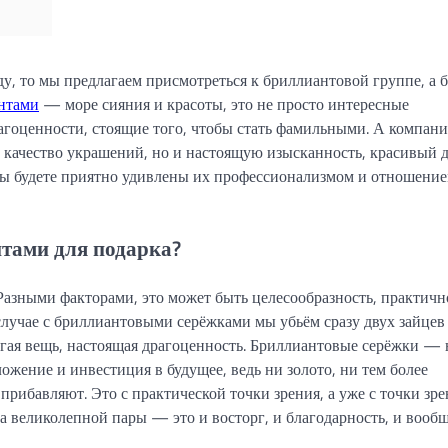
ду, то мы предлагаем присмотреться к бриллиантовой группе, а 
антами
— море сияния и красоты, это не просто интересные
агоценности, стоящие того, чтобы стать фамильными. А компани
 качество украшений, но и настоящую изысканность, красивый 
ы будете приятно удивлены их профессионализмом и отношение
нтами для подарка?
азными факторами, это может быть целесообразность, практично
случае с бриллиантовыми серёжками мы убьём сразу двух зайцев
огая вещь, настоящая драгоценность. Бриллиантовые серёжки — 
ожение и инвестиция в будущее, ведь ни золото, ни тем более
 прибавляют. Это с практической точки зрения, а уже с точки зр
ка великолепной пары — это и восторг, и благодарность, и вооб