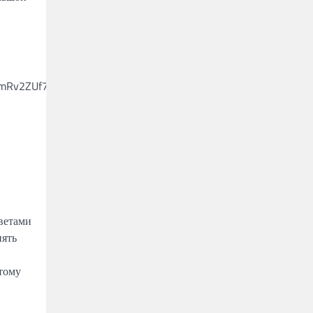
ветами
нять
отому