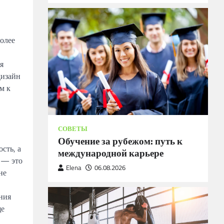
более
я
дизайн
м к
СОВЕТЫ
Обучение за рубежом: путь к
сть, а
международной карьере
 — это
Elena
06.08.2026
не
ения
ще