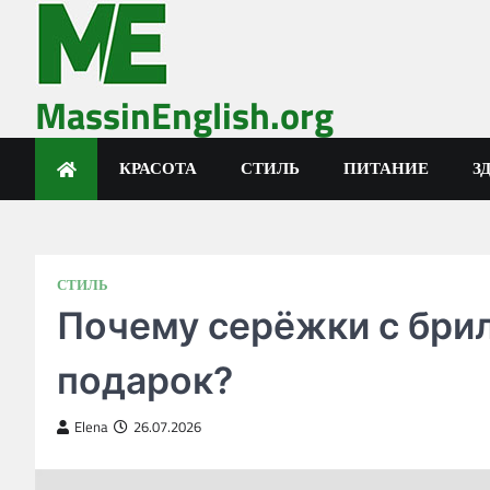
Skip
to
content
MassinEnglish.org
КРАСОТА
СТИЛЬ
ПИТАНИЕ
З
СТИЛЬ
Почему серёжки с бри
подарок?
Elena
26.07.2026