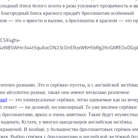
лодный блеск белого золота в разы усиливает прозрачность и яр
А благородный блеск красного придаёт бриллиантам особенный
лом — это о яркости и вызове, а бриллианты в красном — это п
аточно разными. Это и серёжки-пусеты, и с английской застёжко
ни абсолютно разные, также они имеют несколько различное
ики)
— это универсальные серёжки, легко одеваемые как на веч
кой этикет — ни деловой, ни ювелирный. То уже висячие серёжки
 бриллиантами, ярких и очень заметных. Такие будут неуместны
 надевать. Кстати, у многих шандельеров английская застёжка,
украшений. И вообще, у большинства бриллиантовых серёжек и
жек. Выбор серёжек с бриллиантами и английской застёжкой бо