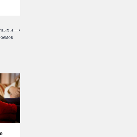
тных и
⟶
роемов
о