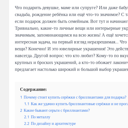
Что подарить девушке, маме или супруге? Или даже бабу
свадьба, рождение ребёнка или ещё что-то значимое? С т
если подарок должен быть семейным. Вот тут и начинаю
Тривиально, какие-то личные вещи или интерьерные укр
значимым, запоминающимся на всю жизнь! А ещё хочется
интересная задача, на первый взгляд неразрешимая… Чт
вещи? Конечно! И это ювелирные украшения! Это дейст
навсегда. Другой вопрос: что кто любит? Кому-то по вкус
крупных и броских украшений, а кто-то обожает лакон
предлагает настолько широкий и большой выбор украшен
Содержание:
1
Почему стоит купить серёжки с бриллиантами для подарка?
1.1
Как же удачно купить бриллиантовые серёжки и не прог
2
Какие бывают серьги с бриллиантами?
2.1
По металлу
2.2
По дизайну и архитектуре