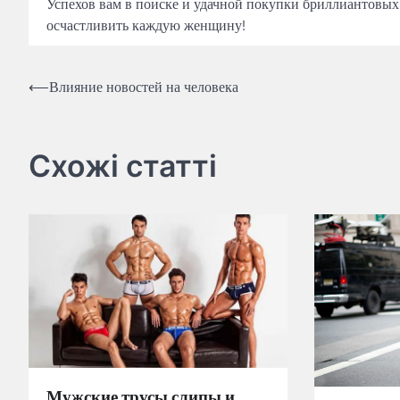
Успехов вам в поиске и удачной покупки бриллиантовых
осчастливить каждую женщину!
Навигация
⟵
Влияние новостей на человека
по
записям
Схожі статті
Мужские трусы слипы и