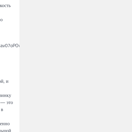
кость
ро
й, и
еринку
 — это
 в
менно
льшой