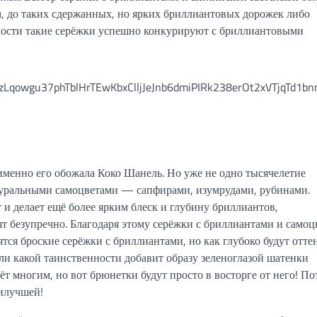
, до таких сдержанных, но ярких бриллиантовых дорожек либо
ности такие серёжки успешно конкурируют с бриллиантовыми
именно его обожала Коко Шанель. Но уже не одно тысячелетие
уральными самоцветами — сапфирами, изумрудами, рубинами.
и делает ещё более ярким блеск и глубину бриллиантов,
т безупречно. Благодаря этому серёжки с бриллиантами и самоц
ятся броские серёжки с бриллиантами, но как глубоко будут отте
ли какой таинственности добавит образу зеленоглазой шатенки
т многим, но вот брюнетки будут просто в восторге от него! П
аилучшей!