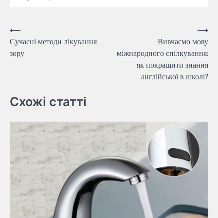
Навігація
⟵
⟶
Сучасні методи лікування
Вивчаємо мову
записів
зору
міжнародного спілкування:
як покращити знання
англійської в школі?
Схожі статті