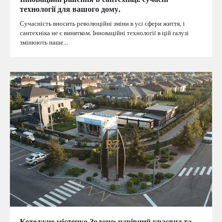
технології для вашого дому.
Сучасність вносить революційні зміни в усі сфери життя, і
сантехніка не є винятком. Інноваційні технології в цій галузі
змінюють наше…
Котеджне містечко Золоче: чарівний краєвид та