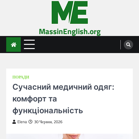
Skip
to
content
MassinEnglish.org
ПОРАДИ
Сучасний медичний одяг:
комфорт та
функціональність
Elena
30 Червня, 2026