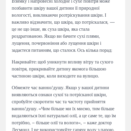
Взимку і напровесні холодне і сухе повітря може
позбавити шкіру вашої дитини її природної
вологості, викликаючи розтріскування шкіри. І
важливо відзначити, що шкіра, що потріскалася, —
це не що інше, як суха шкіра, яка стала
роздратованою. Якщо ви бачите сухі плями,
лущення, почервоніння або лущення шкіри і
задаєтеся питанням, що сталося. Ось кілька порад:
Накривайте: щоб уникнути впливу вітру та сухого
повітря, прикривайте дитину якомога більшою
частиною шкіри, коли виходите на вулицю.
Обмежте час ванни/душу. Якщо у вашої дитини
виявляються ознаки сухої та потрісканої шкіри,
спробуйте скоротити час та частоту прийняття
ванни/душу. «Чим більше ми їх миємо, тим більше
видаляються їхні натуральні олії, а це саме те, що їм
потрібно, – більше олії та вологи», – каже доктор
Десмонд. І не використовуйте гарячу воду з парою,