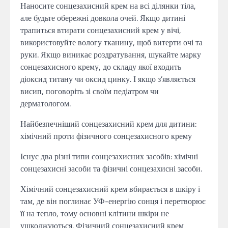
Наносите сонцезахисний крем на всі ділянки тіла,
але будьте обережні довкола очей. Якщо дитині
трапиться втирати сонцезахисний крем у вічі,
використовуйте вологу тканину, щоб витерти очі та
руки. Якщо виникає роздратування, шукайте марку
сонцезахисного крему, до складу якої входить
діоксид титану чи оксид цинку. І якщо з’являється
висип, поговоріть зі своїм педіатром чи
дерматологом.
Найбезпечніший сонцезахисний крем для дитини:
хімічний проти фізичного сонцезахисного крему
Існує два різні типи сонцезахисних засобів: хімічні
сонцезахисні засоби та фізичні сонцезахисні засоби.
Хімічний сонцезахисний крем вбирається в шкіру і
там, де він поглинає УФ-енергію сонця і перетворює
її на тепло, тому основні клітини шкіри не
ушкоджуються. Фізичний сонцезахисний крем