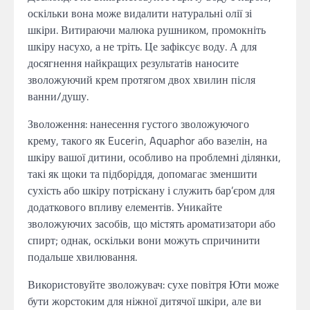
оскільки вона може видалити натуральні олії зі
шкіри. Витираючи малюка рушником, промокніть
шкіру насухо, а не тріть. Це зафіксує воду. А для
досягнення найкращих результатів наносите
зволожуючий крем протягом двох хвилин після
ванни/душу.
Зволоження: нанесення густого зволожуючого
крему, такого як Eucerin, Aquaphor або вазелін, на
шкіру вашої дитини, особливо на проблемні ділянки,
такі як щоки та підборіддя, допомагає зменшити
сухість або шкіру потріскану і служить бар’єром для
додаткового впливу елементів. Уникайте
зволожуючих засобів, що містять ароматизатори або
спирт; однак, оскільки вони можуть спричинити
подальше хвилювання.
Використовуйте зволожувач: сухе повітря Юти може
бути жорстоким для ніжної дитячої шкіри, але ви