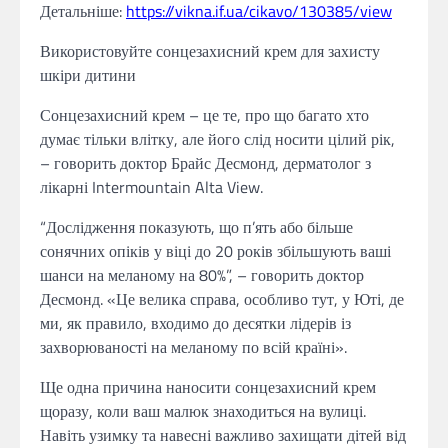
Детальніше:
https://vikna.if.ua/cikavo/130385/view
Використовуйте сонцезахисний крем для захисту
шкіри дитини
Сонцезахисний крем – це те, про що багато хто
думає тільки влітку, але його слід носити цілий рік,
– говорить доктор Брайс Десмонд, дерматолог з
лікарні Intermountain Alta View.
“Дослідження показують, що п’ять або більше
сонячних опіків у віці до 20 років збільшують ваші
шанси на меланому на 80%”, – говорить доктор
Десмонд. «Це велика справа, особливо тут, у Юті, де
ми, як правило, входимо до десятки лідерів із
захворюваності на меланому по всій країні».
Ще одна причина наносити сонцезахисний крем
щоразу, коли ваш малюк знаходиться на вулиці.
Навіть узимку та навесні важливо захищати дітей від