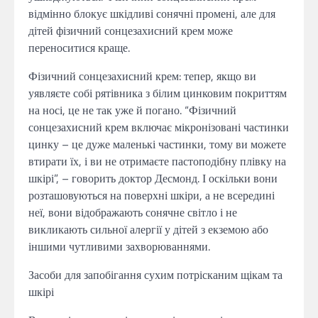
відмінно блокує шкідливі сонячні промені, але для
дітей фізичний сонцезахисний крем може
переноситися краще.
Фізичний сонцезахисний крем: тепер, якщо ви
уявляєте собі рятівника з білим цинковим покриттям
на носі, це не так уже й погано. “Фізичний
сонцезахисний крем включає мікронізовані частинки
цинку – це дуже маленькі частинки, тому ви можете
втирати їх, і ви не отримаєте пастоподібну плівку на
шкірі”, – говорить доктор Десмонд. І оскільки вони
розташовуються на поверхні шкіри, а не всередині
неї, вони відображають сонячне світло і не
викликають сильної алергії у дітей з екземою або
іншими чутливими захворюваннями.
Засоби для запобігання сухим потрісканим щікам та
шкірі